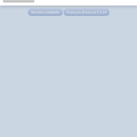
Version complète
Français (France) LS v4