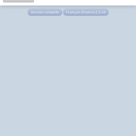
Version complète
Français (France) LS v4