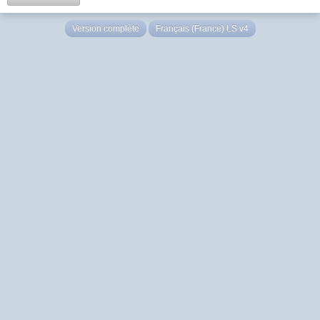
Version complète
Français (France) LS v4