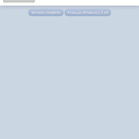
Version complète
Français (France) LS v4