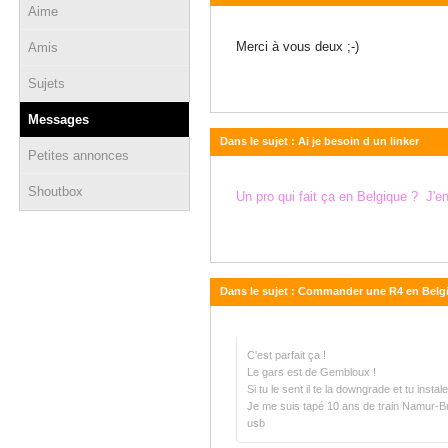
Aime
12 février 2017 - 11:22
Merci à vous deux ;-)
Amis
Sujets
Messages
Dans le sujet : Ai je besoin d un linker
Petites annonces
08 février 2017 - 11:13
Shoutbox
Un pro qui fait ça en Belgique ? J'e
Dans le sujet : Commander une R4 en Belgi
11 décembre 2016 - 10:45
C'est parfait ça !
Le gars est de Gembloux !
Si tu le sent il te la downgrade et tu insta
Je me suis tapé 10 ans de train Namur-Bru
usb