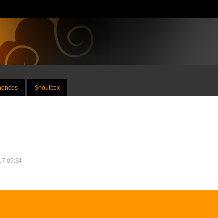
nnonces
Shoutbox
017 09:34