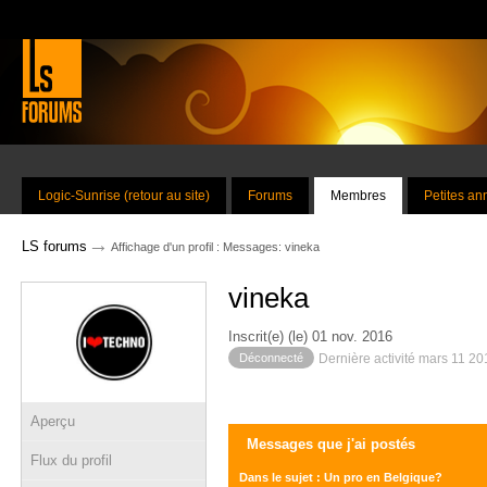
Logic-Sunrise (retour au site)
Forums
Membres
Petites a
→
LS forums
Affichage d'un profil : Messages: vineka
vineka
Inscrit(e) (le) 01 nov. 2016
Déconnecté
Dernière activité mars 11 2
Aperçu
Messages que j'ai postés
Flux du profil
Dans le sujet : Un pro en Belgique?