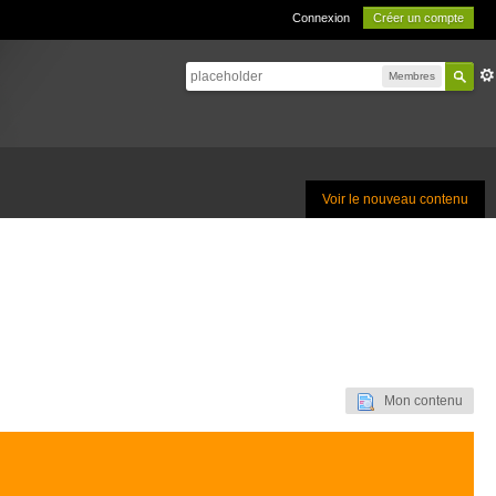
Connexion
Créer un compte
Membres
Voir le nouveau contenu
Mon contenu