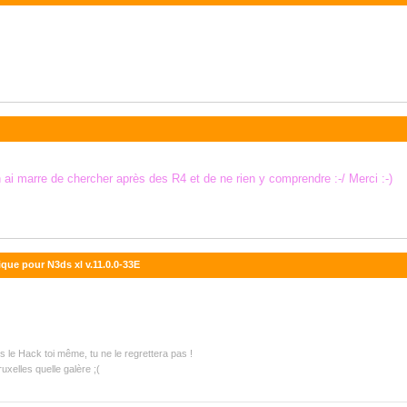
n ai marre de chercher après des R4 et de ne rien y comprendre :-/ Merci :-)
que pour N3ds xl v.11.0.0-33E
les le Hack toi même, tu ne le regrettera pas !
xelles quelle galère ;(