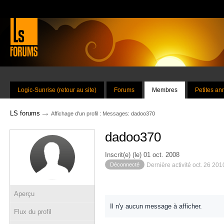
Logic-Sunrise (retour au site)
Forums
Membres
Petites a
→
LS forums
Affichage d'un profil : Messages: dadoo370
dadoo370
Inscrit(e) (le) 01 oct. 2008
Déconnecté
Dernière activité oct. 26 20
Aperçu
Il n'y aucun message à afficher.
Flux du profil