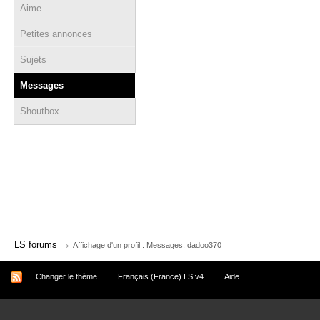
Aime
Petites annonces
Sujets
Messages
Shoutbox
→
LS forums
Affichage d'un profil : Messages: dadoo370
Changer le thème
Français (France) LS v4
Aide