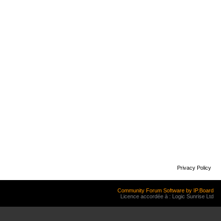
Privacy Policy
Community Forum Software by IP.Board
Licence accordée à : Logic Sunrise Ltd