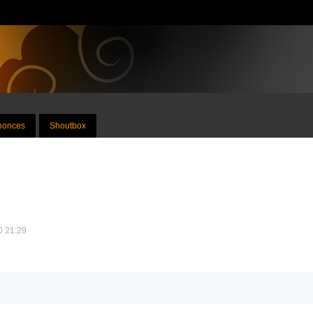
nnonces
Shoutbox
10 21:29