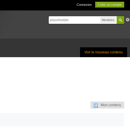
Connexion
Créer un compte
Membres
Voir le nouveau contenu
Mon contenu