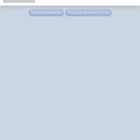
Version complète
Français (France) LS v4