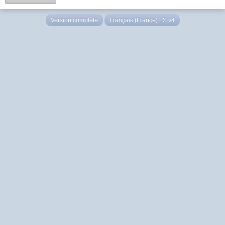
Version complète
Français (France) LS v4