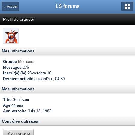
LS forums
← Accueil
Profil de crauser
Mes informations
Groupe
Members
Messages
276
Inscrit(e) (le)
23-octobre 16
Dernière activité
aujourd'hui, 04:50
Mes informations
Titre
Sunriseur
Âge
44 ans
Anniversaire
Juin 18, 1982
Contrôles utilisateur
Mon contenu