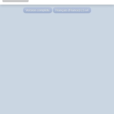
Version complète
Français (France) LS v4