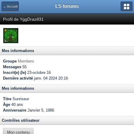
LS forums
← Accueil
Profil de YggDrazill31
Mes informations
Groupe
Members
Messages
55
Inscrit(e) (le)
23-octobre 16
Dernière activité
janv. 04 2024 20:16
Mes informations
Titre
Sunriseur
Âge
40 ans
Anniversaire
Janvier 5, 1986
Contrôles utilisateur
Mon contenu