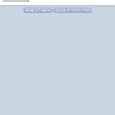
Version complète
Français (France) LS v4