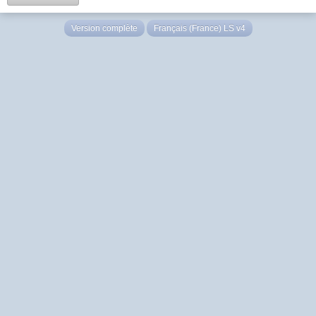
Version complète
Français (France) LS v4