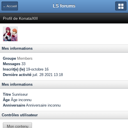
LS forums
← Accueil
Profil de KonataXIII
Mes informations
Groupe
Members
Messages
33
Inscrit(e) (le)
19-octobre 16
Dernière activité
juil. 28 2021 13:18
Mes informations
Titre
Sunriseur
Âge
Âge inconnu
Anniversaire
Anniversaire inconnu
Contrôles utilisateur
Mon contenu