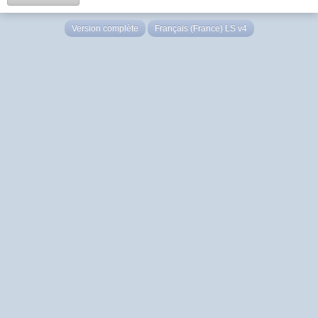
Version complète
Français (France) LS v4