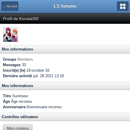
LS forums
← Accueil
Profil de KonataXIII
Mes informations
Groupe
Members
Messages
33
Inscrit(e) (le)
19-octobre 16
Dernière activité
juil. 28 2021 13:18
Mes informations
Titre
Sunriseur
Âge
Âge inconnu
Anniversaire
Anniversaire inconnu
Contrôles utilisateur
Mon contenu