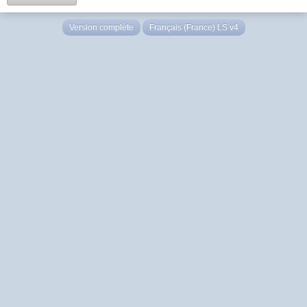
Version complète
Français (France) LS v4