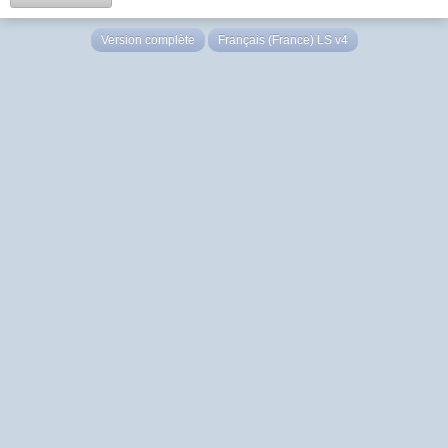
Version complète
Français (France) LS v4