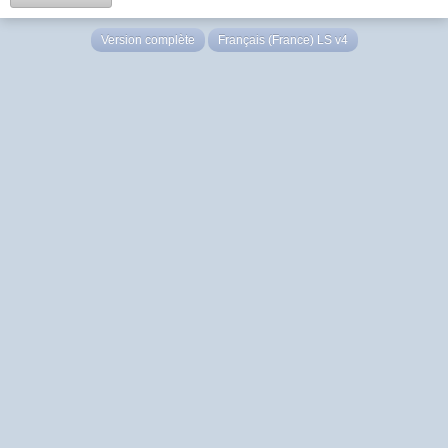
Version complète
Français (France) LS v4