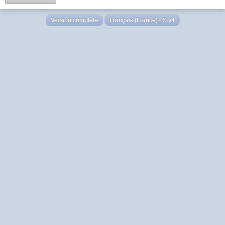
Version complète
Français (France) LS v4