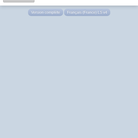
Version complète
Français (France) LS v4