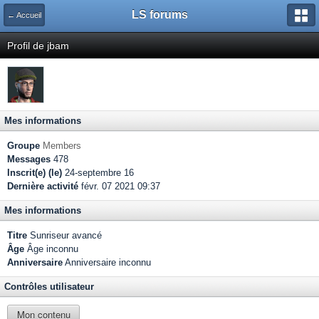
LS forums
← Accueil
Profil de jbam
Mes informations
Groupe
Members
Messages
478
Inscrit(e) (le)
24-septembre 16
Dernière activité
févr. 07 2021 09:37
Mes informations
Titre
Sunriseur avancé
Âge
Âge inconnu
Anniversaire
Anniversaire inconnu
Contrôles utilisateur
Mon contenu