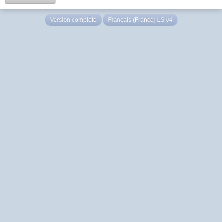
Version complète
Français (France) LS v4