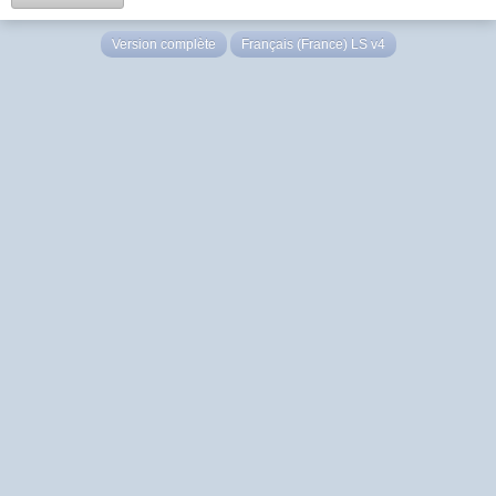
Version complète
Français (France) LS v4