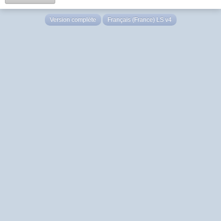
Version complète
Français (France) LS v4