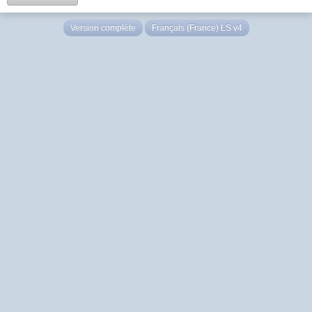
Version complète
Français (France) LS v4