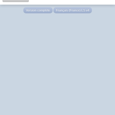
Version complète
Français (France) LS v4