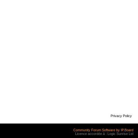
Privacy Policy
Community Forum Software by IP.Board
Licence accordée à : Logic Sunrise Ltd