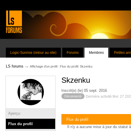
Logic-Sunrise (retour au site)
Forums
Membres
Petites a
→
LS forums
Affichage d'un profil : Flux du profil: Skzenku
Skzenku
Inscrit(e) (le) 05 sept. 2016
Déconnecté
Dernière activité févr. 27 20
Aperçu
Flux du profil
Flux du profil
Il n'y a aucune mise à jour du statut à