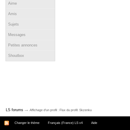
Aime
Amis
Sujets
Messages
Petites annonces
Shoutbox
→
LS forums
Affichage d'un profil : Flux du profil: Skzenku
Changer le thème
Français (France) LS v4
Aide