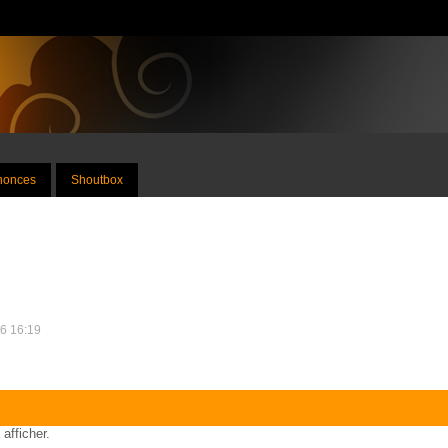
nnonces
Shoutbox
26 16:19
 afficher.