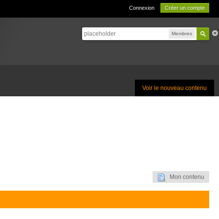
Connexion
Créer un compte
Membres
Voir le nouveau contenu
Mon contenu