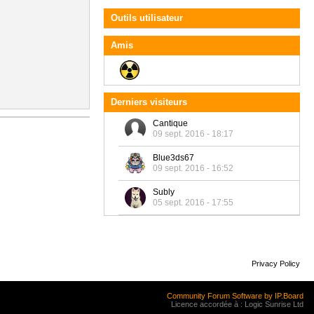
Outils utilisateur
Amis
Derniers visiteurs
Cantique
09 sept. 2016 - 18:17
Blue3ds67
09 sept. 2016 - 16:52
Subly
05 sept. 2016 - 17:55
Privacy Policy
Community Forum Software by IP.Board
Licence accordée à : Logic Sunrise Ltd