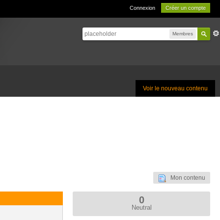
Connexion
Créer un compte
Membres
Voir le nouveau contenu
Mon contenu
0
Neutral