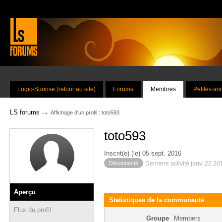
Logic-Sunrise (retour au site)
Forums
Membres
Petites a
→
LS forums
Affichage d'un profil : toto593
toto593
Inscrit(e) (le) 05 sept. 2016
Déconnecté
Dernière activité janv. 22 2
Aperçu
Statistiques de la communauté
Flux du profil
Groupe
Members