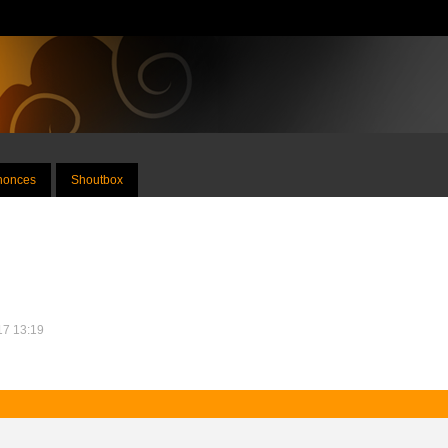
nnonces
Shoutbox
017 13:19