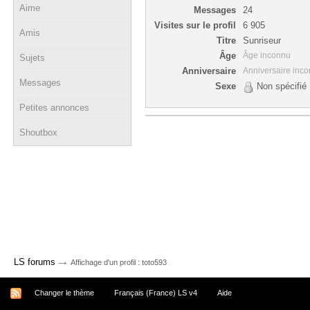
Aime
Messages
24
Visites sur le profil
6 905
Amis
Titre
Sunriseur
Âge
Âge inconnu
Sujets
Anniversaire
Anniversaire inc
Messages
Sexe
Non spécifié
Petites annonces
Shoutbox
→
LS forums
Affichage d'un profil : toto593
Changer le thème
Français (France) LS v4
Aide