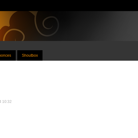
nnonces
Shoutbox
24 10:32