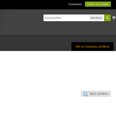
Connexion
Créer un compte
Membres
Voir le nouveau contenu
Mon contenu