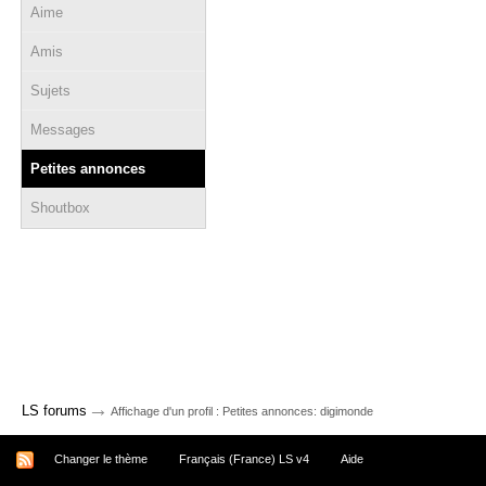
Aime
Amis
Sujets
Messages
Petites annonces
Shoutbox
→
LS forums
Affichage d'un profil : Petites annonces: digimonde
Changer le thème
Français (France) LS v4
Aide