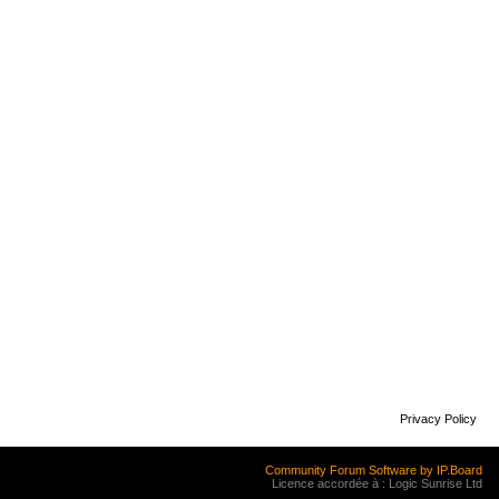
Privacy Policy
Community Forum Software by IP.Board
Licence accordée à : Logic Sunrise Ltd