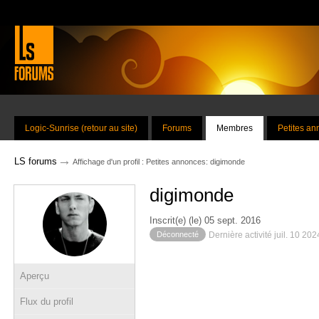
Logic-Sunrise (retour au site)
Forums
Membres
Petites a
→
LS forums
Affichage d'un profil : Petites annonces: digimonde
digimonde
Inscrit(e) (le) 05 sept. 2016
Déconnecté
Dernière activité juil. 10 20
Aperçu
Flux du profil