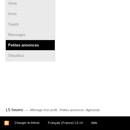
Aime
Amis
Sujets
Messages
Petites annonces
Shoutbox
→
LS forums
Affichage d'un profil : Petites annonces: digimonde
Changer le thème
Français (France) LS v4
Aide