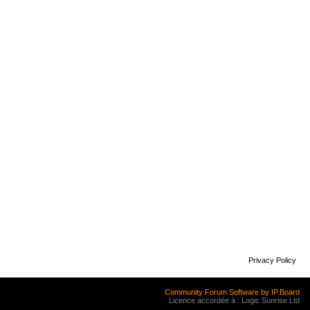
Privacy Policy
Community Forum Software by IP.Board
Licence accordée à : Logic Sunrise Ltd