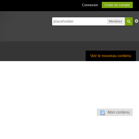
Connexion
Créer un compte
Membres
Voir le nouveau contenu
Mon contenu