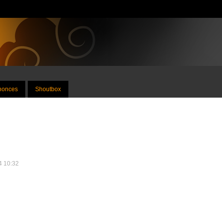
nnonces
Shoutbox
24 10:32