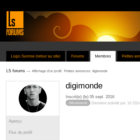
Logic-Sunrise (retour au site)
Forums
Membres
Petites a
→
LS forums
Affichage d'un profil : Petites annonces: digimonde
digimonde
Inscrit(e) (le) 05 sept. 2016
Déconnecté
Dernière activité juil. 10 20
Aperçu
Flux du profil