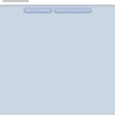
Version complète
Français (France) LS v4