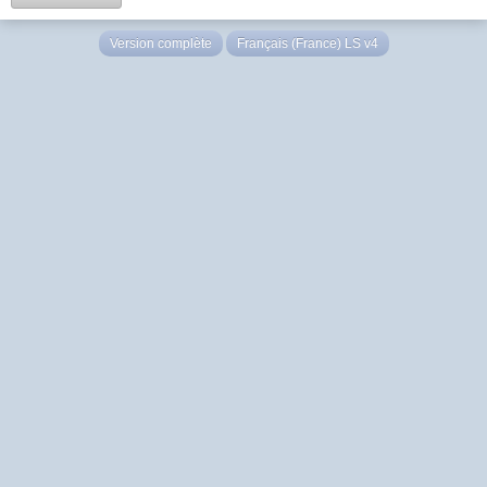
Version complète
Français (France) LS v4