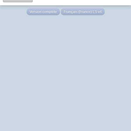
Version complète
Français (France) LS v4