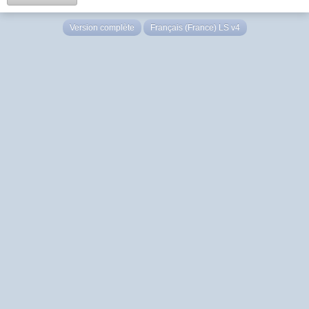
Version complète
Français (France) LS v4