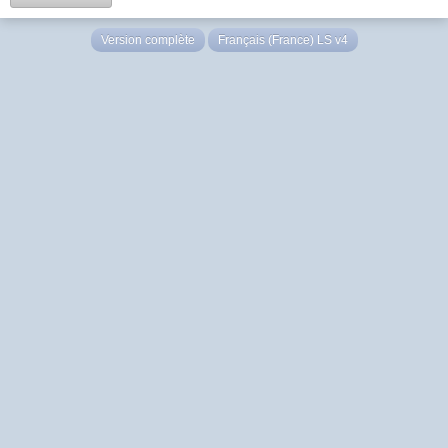
Version complète
Français (France) LS v4