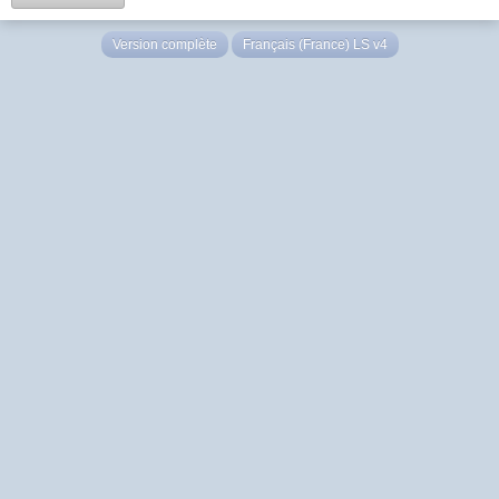
Version complète
Français (France) LS v4