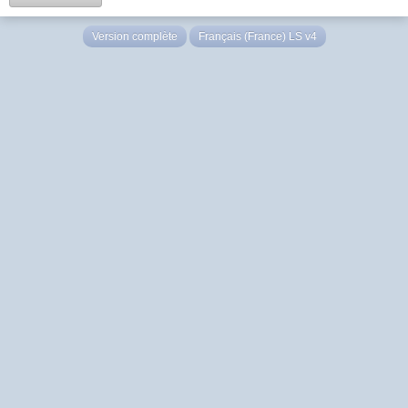
Version complète
Français (France) LS v4