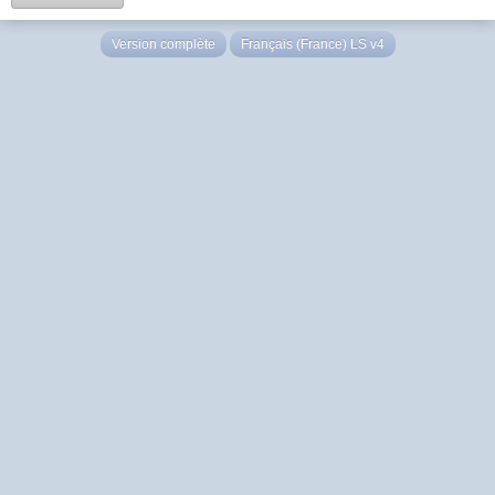
Version complète
Français (France) LS v4