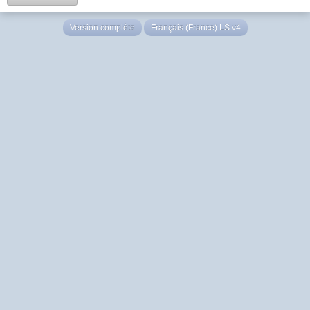
Version complète
Français (France) LS v4