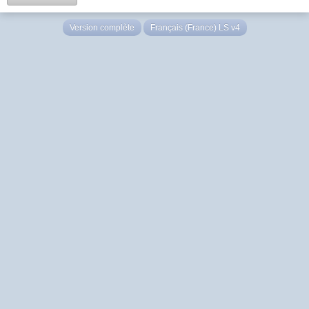
Version complète
Français (France) LS v4