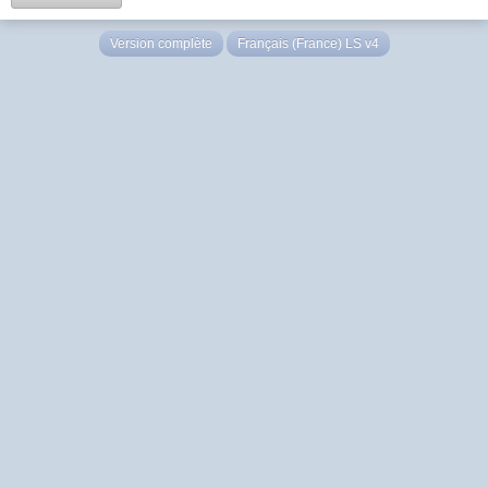
Version complète
Français (France) LS v4