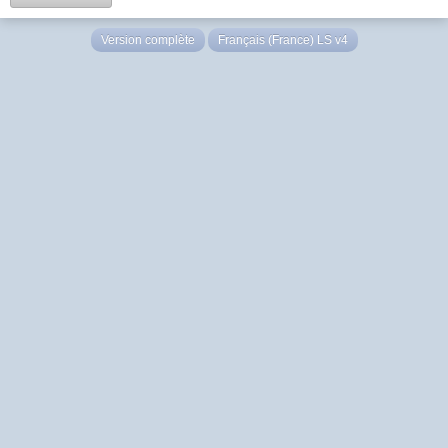
Version complète
Français (France) LS v4