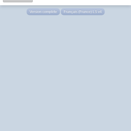
Version complète
Français (France) LS v4