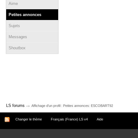
Aime
Petites annonces
Sujets
Messages
Shoutbox
→
LS forums
Affichage d'un profil : Petites annonces: ESCOBART92
Changer le thème
Français (France) LS v4
Aide