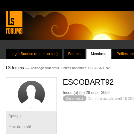
Logic-Sunrise (retour au site)
Forums
Membres
Petites a
→
LS forums
Affichage d'un profil : Petites annonces: ESCOBART92
ESCOBART92
Inscrit(e) (le) 28 sept. 2008
Déconnecté
Dernière activité avril 15 20
Aperçu
Flux du profil