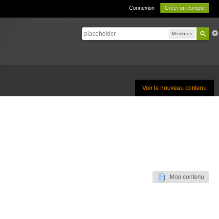
Connexion
Créer un compte
Membres
Voir le nouveau contenu
Mon contenu