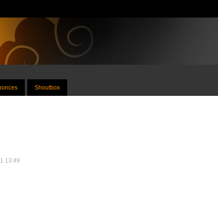
nnonces
Shoutbox
11 13:49