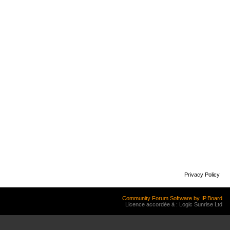
Privacy Policy
Community Forum Software by IP.Board
Licence accordée à : Logic Sunrise Ltd