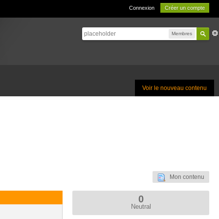
Connexion
Créer un compte
Membres
Voir le nouveau contenu
Mon contenu
0
Neutral