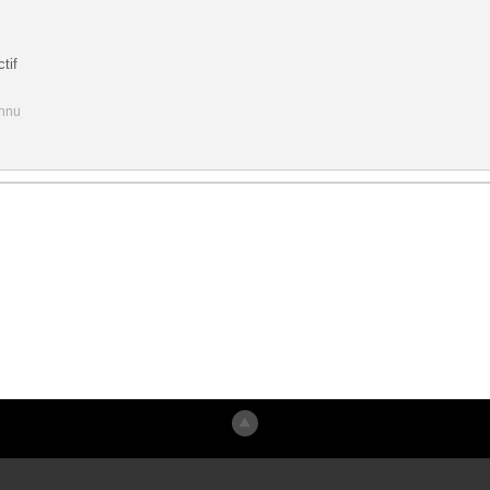
tif
onnu