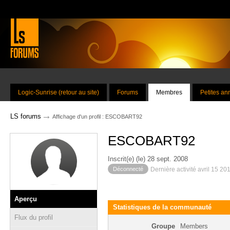
Logic-Sunrise (retour au site)
Forums
Membres
Petites a
→
LS forums
Affichage d'un profil : ESCOBART92
ESCOBART92
Inscrit(e) (le) 28 sept. 2008
Déconnecté
Dernière activité avril 15 20
Aperçu
Statistiques de la communauté
Flux du profil
Groupe
Members