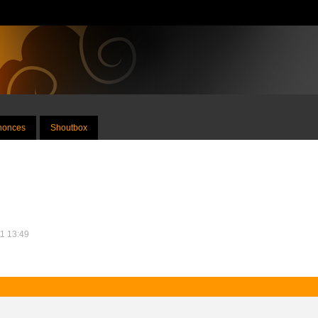
nnonces
Shoutbox
11 13:49