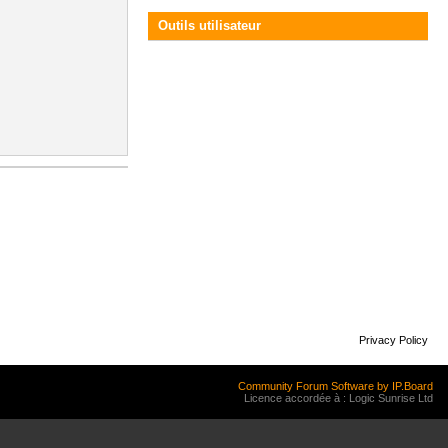
Outils utilisateur
Privacy Policy
Community Forum Software by IP.Board
Licence accordée à : Logic Sunrise Ltd