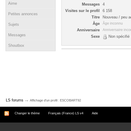
Aime
Messages
4
Visites sur le profil
6 158
Petites annonces
Titre
Nouveau / peu ac
Âge
Âge inconnu
Sujets
Anniversaire
Anniversaire inc
Messages
Sexe
Non spécifié
Shoutbox
→
LS forums
Affichage d'un profil : ESCOBART92
Changer le thème
Français (France) LS v4
Aide