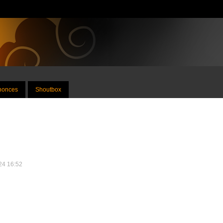
nnonces
Shoutbox
024 16:52