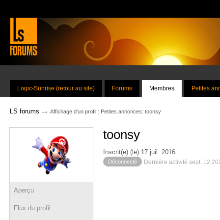
Logic-Sunrise (retour au site)
Forums
Membres
Petites a
→
LS forums
Affichage d'un profil : Petites annonces: toonsy
toonsy
Inscrit(e) (le) 17 juil. 2016
Déconnecté
Dernière activité sept. 12 2
Aperçu
Flux du profil