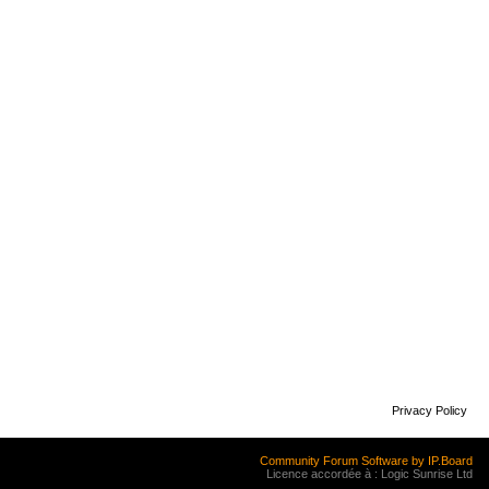
Privacy Policy
Community Forum Software by IP.Board
Licence accordée à : Logic Sunrise Ltd