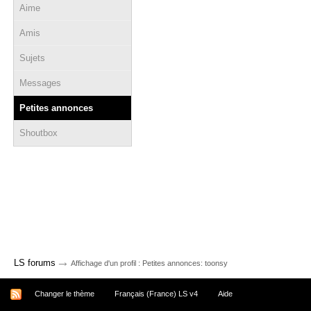
Aime
Amis
Sujets
Messages
Petites annonces
Shoutbox
→
LS forums
Affichage d'un profil : Petites annonces: toonsy
Changer le thème
Français (France) LS v4
Aide