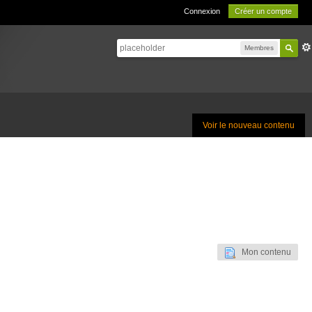
Connexion
Créer un compte
Membres
Voir le nouveau contenu
Mon contenu