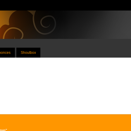
nnonces
Shoutbox
 pas"