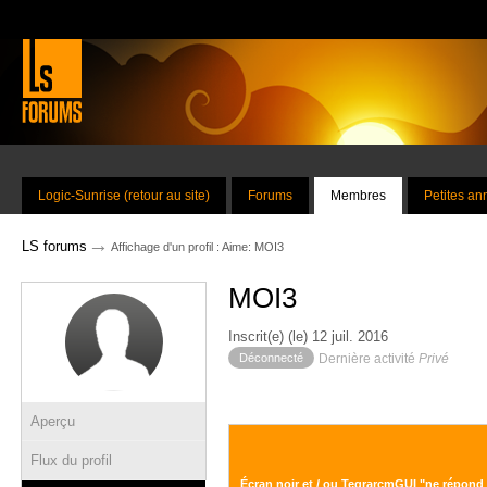
Logic-Sunrise (retour au site)
Forums
Membres
Petites a
→
LS forums
Affichage d'un profil : Aime: MOI3
MOI3
Inscrit(e) (le) 12 juil. 2016
Déconnecté
Dernière activité
Privé
Aperçu
Flux du profil
Écran noir et / ou TegrarcmGUI "ne répond