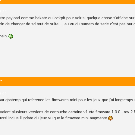
3:24
 autre payload comme hekate ou lockpit pour voir si quelque chose s'affiche su
in de changer de sd tout de suite ... au vu du numero de serie c'est pas sur qu
 hein
 ?
8:02
sur gbatemp qui reference les firmwares mini pour les jeux que j'ai longtemps u
avaient plusieurs versions de cartouche certaine v1 ete firmware 1.0.0 , rev 2 
ussi inclus l'update du jeux vu que le firmware mini augmente