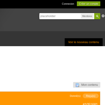
Connexion
Créer un compte
Membres
Voir le nouveau contenu
Mon contenu
Donné(s)
Reçu(s)
#1051681