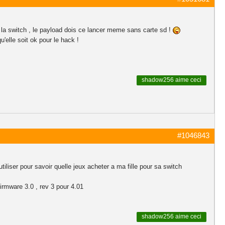
r la switch , le payload dois ce lancer meme sans carte sd !
'elle soit ok pour le hack !
shadow256
aime ceci
#1046843
tiliser pour savoir quelle jeux acheter a ma fille pour sa switch
firmware 3.0 , rev 3 pour 4.01
shadow256
aime ceci