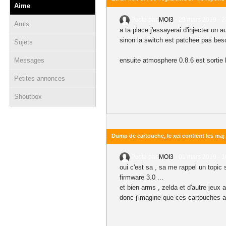
Aime
Posté par
MOI3
-
29 mars 2019 - 2
Amis
a ta place j'essayerai d'injecter un
sinon la switch est patchee pas beso
Sujets
Messages
ensuite atmosphere 0.8.6 est sortie
Petites annonces
Shoutbox
Dump de cartouche, le xci contient les maj
Posté par
MOI3
-
01 mars 2019 - 1
oui c'est sa , sa me rappel un topic 
firmware 3.0 ...
et bien arms , zelda et d'autre jeux 
donc j'imagine que ces cartouches a