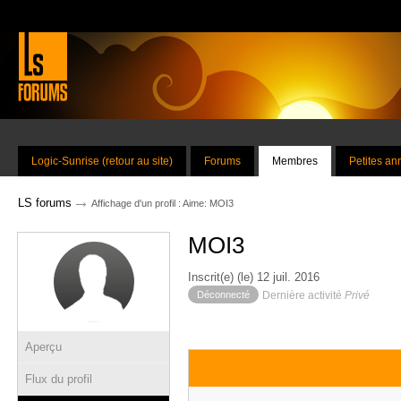
Logic-Sunrise (retour au site)
Forums
Membres
Petites a
→
LS forums
Affichage d'un profil : Aime: MOI3
MOI3
Inscrit(e) (le) 12 juil. 2016
Déconnecté
Dernière activité
Privé
Aperçu
Flux du profil