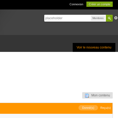
Connexion
Créer un compte
Membres
Voir le nouveau contenu
Mon contenu
Donné(s)
Reçu(s)