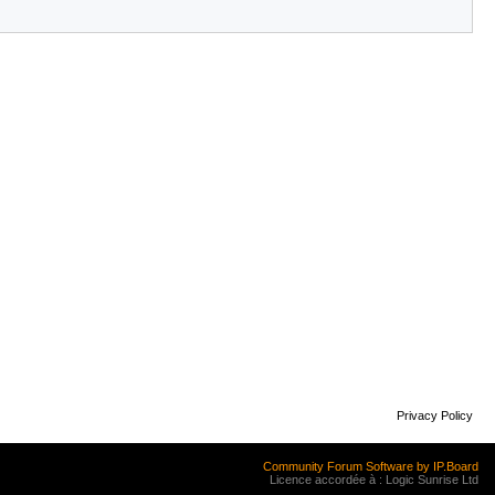
Privacy Policy
Community Forum Software by IP.Board
Licence accordée à : Logic Sunrise Ltd