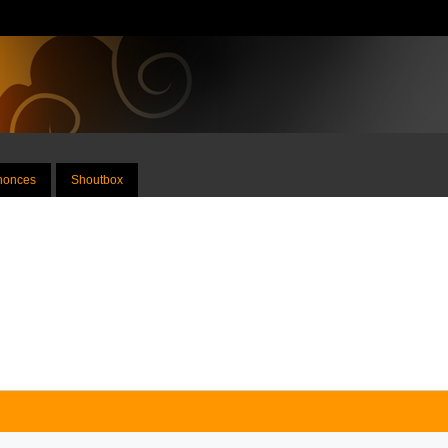
nnonces
Shoutbox