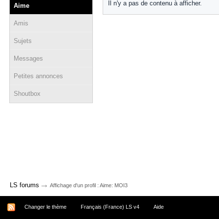
Il n'y a pas de contenu à afficher.
Aime
Amis
Sujets
Messages
Petites annonces
Shoutbox
→
LS forums
Affichage d'un profil : Aime: MOI3
Changer le thème
Français (France) LS v4
Aide