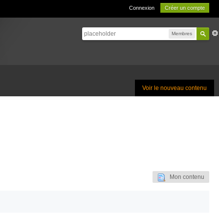
Connexion
Créer un compte
Membres
Voir le nouveau contenu
Mon contenu