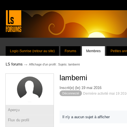
Logic-Sunrise (retour au site)
Forums
Membres
Petites a
→
LS forums
Affichage d'un profil : Sujets: lambemi
lambemi
Inscrit(e) (le) 19 mai 2016
Déconnecté
Dernière activité mai 19 20
Aperçu
Il n'y a aucun sujet à afficher
Flux du profil