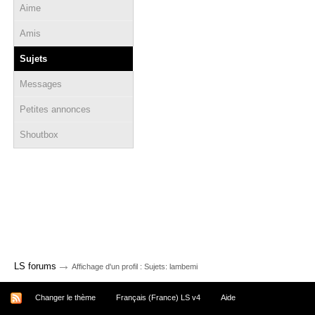
Aime
Amis
Sujets
Messages
Petites annonces
Shoutbox
→
LS forums
Affichage d'un profil : Sujets: lambemi
Changer le thème
Français (France) LS v4
Aide