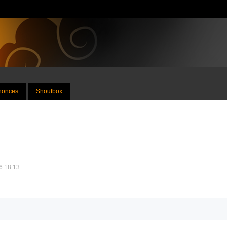
nnonces
Shoutbox
16 18:13