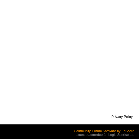
Privacy Policy
Community Forum Software by IP.Board
Licence accordée à : Logic Sunrise Ltd