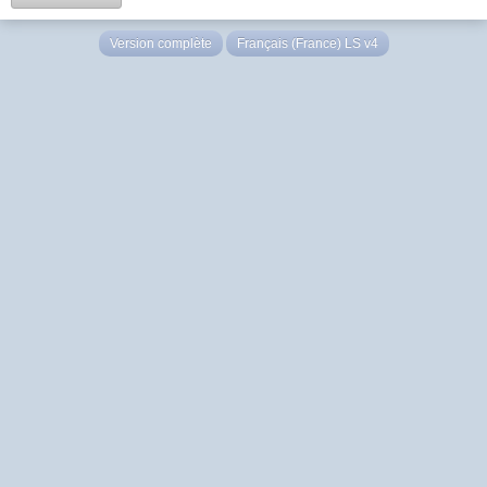
Version complète
Français (France) LS v4