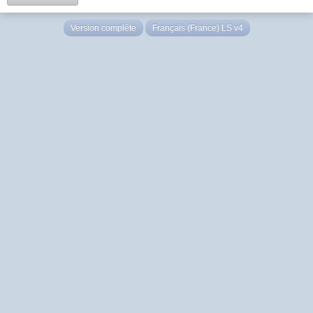
Version complète
Français (France) LS v4