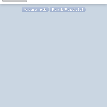
Version complète
Français (France) LS v4