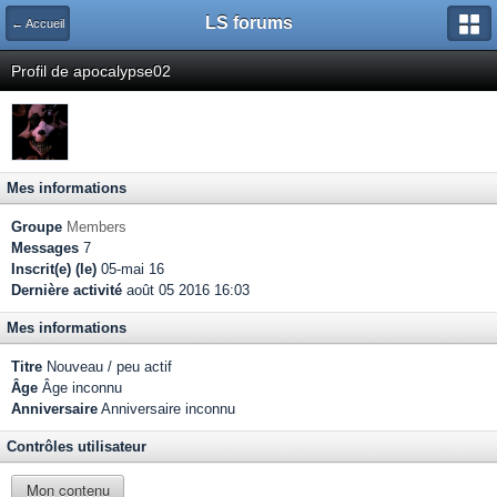
LS forums
← Accueil
Profil de apocalypse02
Mes informations
Groupe
Members
Messages
7
Inscrit(e) (le)
05-mai 16
Dernière activité
août 05 2016 16:03
Mes informations
Titre
Nouveau / peu actif
Âge
Âge inconnu
Anniversaire
Anniversaire inconnu
Contrôles utilisateur
Mon contenu