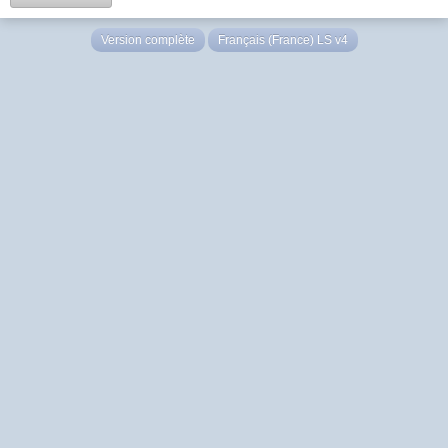
Version complète
Français (France) LS v4