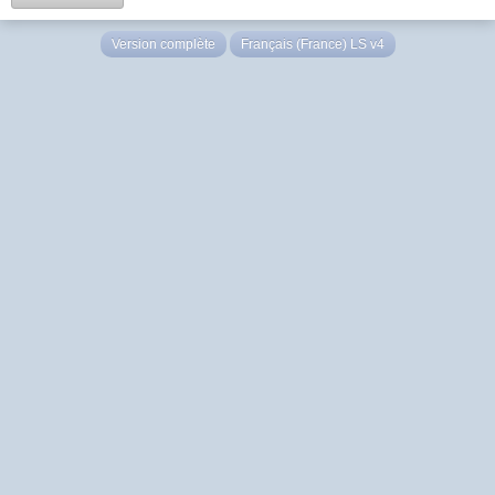
Version complète
Français (France) LS v4