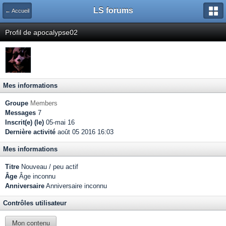
LS forums
← Accueil
Profil de apocalypse02
Mes informations
Groupe
Members
Messages
7
Inscrit(e) (le)
05-mai 16
Dernière activité
août 05 2016 16:03
Mes informations
Titre
Nouveau / peu actif
Âge
Âge inconnu
Anniversaire
Anniversaire inconnu
Contrôles utilisateur
Mon contenu